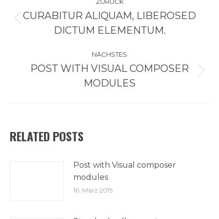
ZURÜCK
CURABITUR ALIQUAM, LIBEROSED
Vorheriger
DICTUM ELEMENTUM.
Beitrag:
NÄCHSTES
POST WITH VISUAL COMPOSER
Nächster
MODULES
Beitrag:
RELATED POSTS
Post with Visual composer
modules
16. März 2015