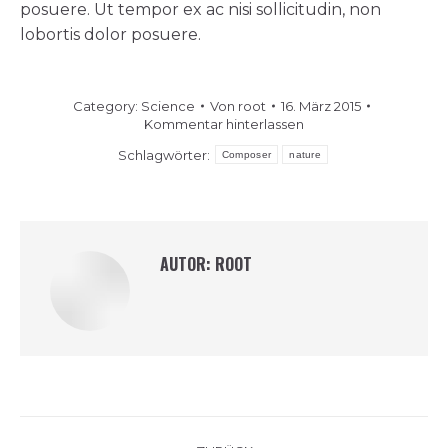
posuere. Ut tempor ex ac nisi sollicitudin, non
lobortis dolor posuere.
Category:
Science
Von
root
16. März 2015
Kommentar hinterlassen
Schlagwörter:
Composer
nature
AUTOR:
ROOT
KOMMENTARNAVIGATI