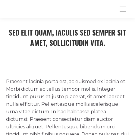
SED ELIT QUAM, IACULIS SED SEMPER SIT
AMET, SOLLICITUDIN VITA.
Praesent lacinia porta est, ac euismod ex lacinia et.
Morbi dictum ac tellus tempor mollis. Integer
tincidunt purus et justo placerat, sit amet laoreet
nulla efficitur. Pellentesque mollis scelerisque
urna vitae dictum. In hac habitasse platea
dictumst. Praesent consectetur diam auctor
ultricies aliquet. Pellentesque bibendum orci
tincidunt nibh finibus posuere. Donec pulvinar, dui