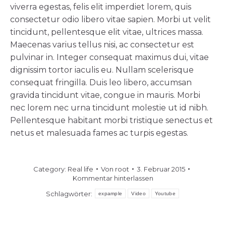
viverra egestas, felis elit imperdiet lorem, quis
consectetur odio libero vitae sapien. Morbi ut velit
tincidunt, pellentesque elit vitae, ultrices massa.
Maecenas varius tellus nisi, ac consectetur est
pulvinar in. Integer consequat maximus dui, vitae
dignissim tortor iaculis eu. Nullam scelerisque
consequat fringilla. Duis leo libero, accumsan
gravida tincidunt vitae, congue in mauris. Morbi
nec lorem nec urna tincidunt molestie ut id nibh.
Pellentesque habitant morbi tristique senectus et
netus et malesuada fames ac turpis egestas.
Category:
Real life
Von
root
3. Februar 2015
Kommentar hinterlassen
Schlagwörter:
expample
Video
Youtube