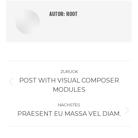
AUTOR:
ROOT
KOMMENTARNAVIGATI
ZURÜCK
POST WITH VISUAL COMPOSER
Vorheriger
MODULES
Beitrag:
NÄCHSTES
PRAESENT EU MASSA VEL DIAM.
Nächster
Beitrag: