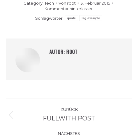
Category:
Tech
Von
root
3. Februar 2015
Kommentar hinterlassen
Schlagwörter:
quote
tag example
AUTOR:
ROOT
KOMMENTARNAVIGATI
ZURÜCK
FULLWITH POST
Vorheriger
Beitrag:
NÄCHSTES