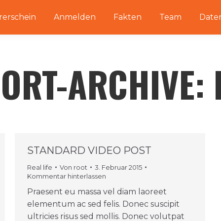
rerschein
Anmelden
Fakten
Team
Date
ORT-ARCHIVE:
STANDARD VIDEO POST
Real life
Von
root
3. Februar 2015
Kommentar hinterlassen
Praesent eu massa vel diam laoreet
elementum ac sed felis. Donec suscipit
ultricies risus sed mollis. Donec volutpat