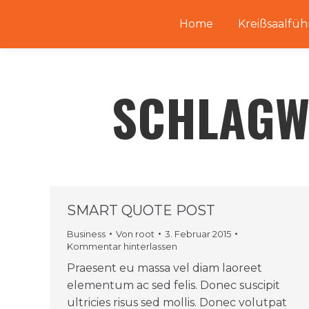
Home
Kreißsaalfüh
SCHLAGW
SMART QUOTE POST
Business
Von
root
3. Februar 2015
Kommentar hinterlassen
Praesent eu massa vel diam laoreet
elementum ac sed felis. Donec suscipit
ultricies risus sed mollis. Donec volutpat