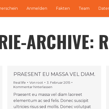
rerschein
Anmelden
Fakten
Team
Date
RIE-ARCHIVE:
R
PRAESENT EU MASSA VEL DIAM.
Real life
Von
root
3. Februar 2015
Kommentar hinterlassen
Praesent eu massa vel diam laoreet
elementum ac sed felis. Donec suscipit
ultricies risus sed mollis. Donec volutpat