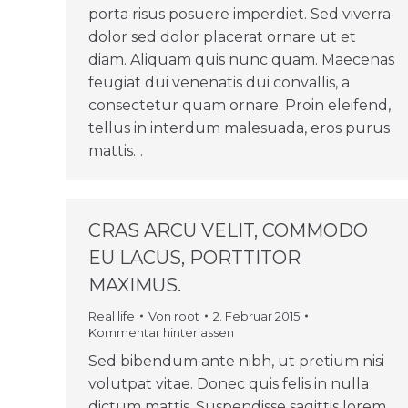
porta risus posuere imperdiet. Sed viverra
dolor sed dolor placerat ornare ut et
diam. Aliquam quis nunc quam. Maecenas
feugiat dui venenatis dui convallis, a
consectetur quam ornare. Proin eleifend,
tellus in interdum malesuada, eros purus
mattis…
CRAS ARCU VELIT, COMMODO
EU LACUS, PORTTITOR
MAXIMUS.
Real life
Von
root
2. Februar 2015
Kommentar hinterlassen
Sed bibendum ante nibh, ut pretium nisi
volutpat vitae. Donec quis felis in nulla
dictum mattis. Suspendisse sagittis lorem