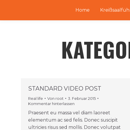
Home
Kreißsaalfüh
KATEGO
STANDARD VIDEO POST
Real life
Von
root
3. Februar 2015
Kommentar hinterlassen
Praesent eu massa vel diam laoreet
elementum ac sed felis. Donec suscipit
ultricies risus sed mollis. Donec volutpat