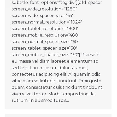
subtitle_font_options=“tag:div“][dfd_spacer
screen_wide_resolution=“1280″
screen_wide_spacer_size=“65″
screen_normal_resolution=“1024″
screen_tablet_resolution=“800″
screen_mobile_resolution=“480″
screen_normal_spacer_size=“60″
screen_tablet_spacer_size=“30″
screen_mobile_spacer_size=“30″] Praesent
eu massa vel diam laoreet elementum ac
sed felis. Lorem ipsum dolor sit amet,
consectetur adipiscing elit. Aliquam in odio
vitae diam sollicitudin tincidunt. Proin justo
quam, consectetur quis tincidunt tincidunt,
viverra vel tortor. Morbi tempus fringilla
rutrum. In euismod turpis…