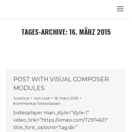
TAGES-ARCHIVE:
16. MÄRZ 2015
POST WITH VISUAL COMPOSER
MODULES
Science
Von
root
16. März 2015
Kommentar hinterlassen
[videoplayer main_style=“style-1″
video_link=“https://vimeo.com/72974621″
title_font_options=“tag:div“