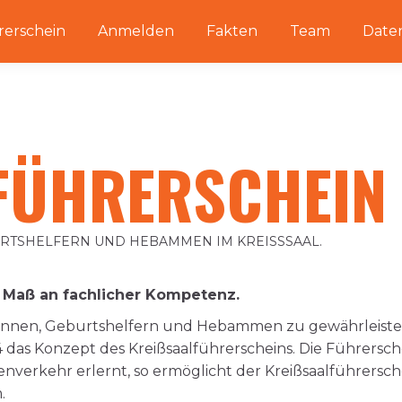
rerschein
Anmelden
Fakten
Team
Date
FÜHRERSCHEIN
RTSHELFERN UND HEBAMMEN IM KREISSSAAL.
s Maß an fachlicher Kompetenz.
rinnen, Geburtshelfern und Hebammen zu gewährleisten
4 das Konzept des Kreißsaalführerscheins. Die Führersc
aßenverkehr erlernt, so ermöglicht der Kreißsaalführersch
.