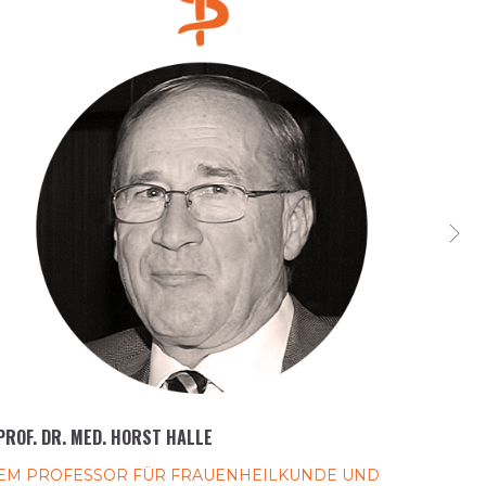
PROF. DR. MED. HORST HALLE
RA PR
EM PROFESSOR FÜR FRAUENHEILKUNDE UND
JUNI