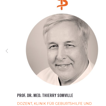
PROF. DR. MED. THIERRY SOMVILLE
NDE
DOZENT, KLINIK FÜR GEBURTSHILFE UND