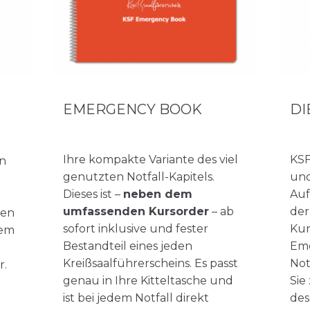
EMERGENCY BOOK
DI
Ihre kompakte Variante des viel
KSF
en
genutzten Notfall-Kapitels.
und
Dieses ist –
neben dem
Auf
umfassenden Kursorder
– ab
der
ien
sofort inklusive und fester
Kur
nem
Bestandteil eines jeden
Eme
Kreißsaalführerscheins. Es passt
Not
r.
genau in Ihre Kitteltasche und
Sie
ist bei jedem Notfall direkt
des