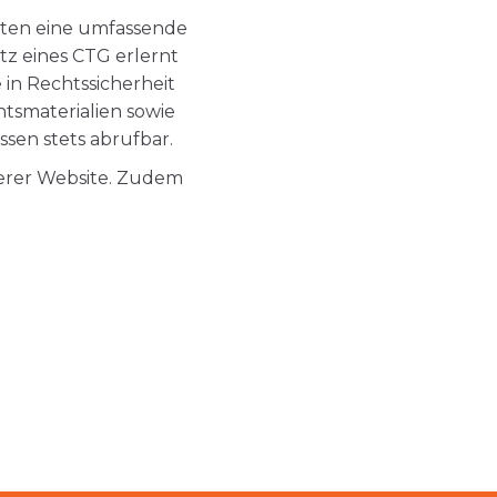
lten eine umfassende
tz eines CTG erlernt
n Rechtssicherheit
tsmaterialien sowie
ssen stets abrufbar.
serer Website. Zudem